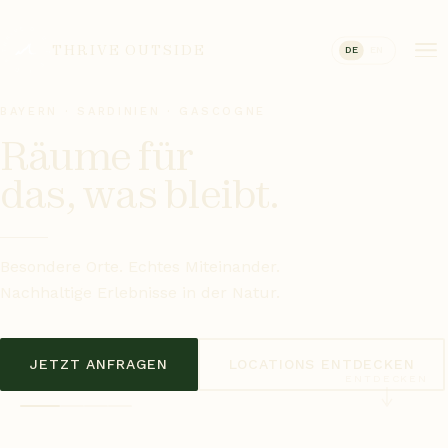
THRIVE OUTSIDE
DE
EN
BAYERN · SARDINIEN · GASCOGNE
Räume für
das, was bleibt.
Besondere Orte. Echtes Miteinander.
Nachhaltige Erlebnisse in der Natur.
JETZT ANFRAGEN
LOCATIONS ENTDECKEN
ENTDECKEN