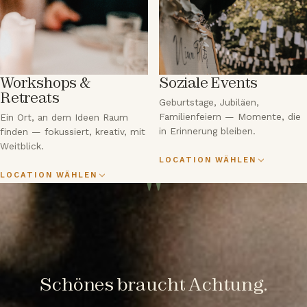
Workshops &
Soziale Events
Retreats
Geburtstage, Jubiläen,
Familienfeiern — Momente, die
Ein Ort, an dem Ideen Raum
in Erinnerung bleiben.
finden — fokussiert, kreativ, mit
Weitblick.
LOCATION WÄHLEN
"
LOCATION WÄHLEN
Schönes braucht Achtung.